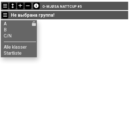
Последние обновления
O-MJØSA NATTCUP #5
17:14:59: Erik Haugen (
B
) финишировал с результатом 33:27 (1)
Не выбрана группа!
17:14:59: Kenneth Bilstad (
A
) финишировал с результатом 33:56 (1)
17:14:59: Knut Wikstrøm (
B
) got new status: dns
A
B
C/N
Alle klasser
Startliste