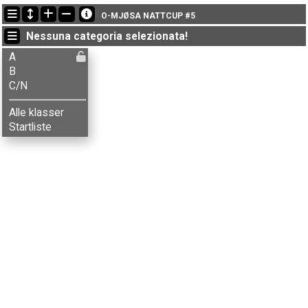
Ultimi aggiornamenti
O-MJØSA NATTCUP #5
17:14:59: Erik Haugen (
B
) è arrivato con il tempo: 33:27 (1)
Nessuna categoria selezionata!
17:14:59: Kenneth Bilstad (
A
) è arrivato con il tempo: 33:56 (1)
17:14:59: Knut Wikstrøm (
B
) got new status: NP
A
B
C/N
Alle klasser
Startliste