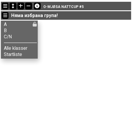
Последно обновени
O-MJØSA NATTCUP #5
17:14:59: Erik Haugen (
B
) финиширал с време 33:27 (1)
Няма избрана група!
17:14:59: Kenneth Bilstad (
A
) финиширал с време 33:56 (1)
17:14:59: Knut Wikstrøm (
B
) got new status: dns
A
B
C/N
Alle klasser
Startliste