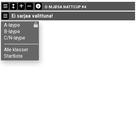
Viimeisimmät tulokset
O-MJØSA NATTCUP #4
18:55:37: Sonja Birkeland (
C/N-løype
) maalissa with status finished
Ei sarjaa valittuna!
18:19:00: Anna J. D-Hofseth (
C/N-løype
) maalissa with status finished
18:17:51: Knut Helstad (
B-løype
) maalissa ajalla 33:39 (3)
A-løype
B-løype
C/N-løype
Alle klasser
Startliste