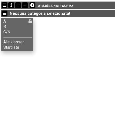
Ultimi aggiornamenti
O-MJØSA NATTCUP #2
19:25:10: Minna Haugereid (
C/N
) è arrivato with status finished
Nessuna categoria selezionata!
18:13:25: Knut Helstad (
B
) è arrivato con il tempo: 31:31 (1)
17:36:30: Aksel B. Carlson (
B
) è arrivato con il tempo: 32:24 (2)
A
B
C/N
Alle klasser
Startliste