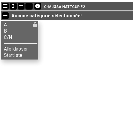
Dernières mises à jour
O-MJØSA NATTCUP #2
19:25:10: Minna Haugereid (
C/N
) a terminé with status finished
Aucune catégorie sélectionnée!
18:13:25: Knut Helstad (
B
) a terminé , chrono: 31:31 (1)
17:36:30: Aksel B. Carlson (
B
) a terminé , chrono: 32:24 (2)
A
B
C/N
Alle klasser
Startliste