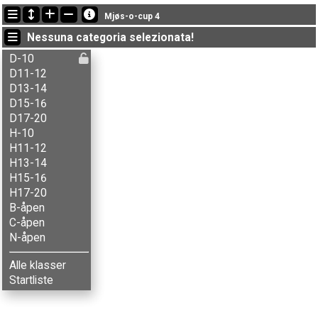
Ultimi aggiornamenti
Mjøs-o-cup 4
19:20:15: Agnes B. Brenna (
D11-12
) è arrivato con il tempo: 35:15 (13)
Nessuna categoria selezionata!
19:20:15: Aksel B. Carlson (
H13-14
) è arrivato con il tempo: 31:06 (6)
19:20:15: Aksel T. Fingarsen (
H15-16
) è arrivato con il tempo: 26:02 (2)
D-10
D11-12
D13-14
D15-16
D17-20
H-10
H11-12
H13-14
H15-16
H17-20
B-åpen
C-åpen
N-åpen
Alle klasser
Startliste