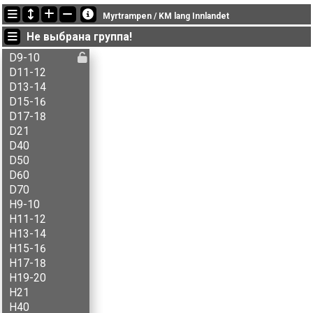
Последние обновления
Myrtrampen / KM lang Innlandet
13:31:23: Aksel B. Carlson (
H13-14
) финишировал с результатом 55:59 (5)
Не выбрана группа!
13:31:23: Aksel T. Fingarsen (
H15-16
) финишировал с результатом 50:14 (1)
13:31:23: Amund Flaskerud (
H17-18
) финишировал с результатом 57:13 (1)
D9-10
D11-12
D13-14
D15-16
D17-18
D21
D40
D50
D60
D70
H9-10
H11-12
H13-14
H15-16
H17-18
H19-20
H21
H40