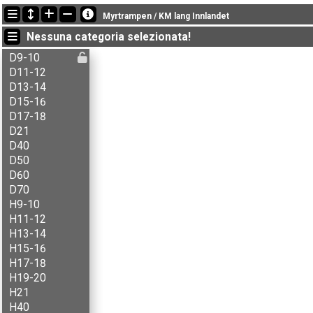
Ultimi aggiornamenti
Myrtrampen / KM lang Innlandet
13:31:23: Aksel B. Carlson (
H13-14
) è arrivato con il tempo: 55:59 (5
Nessuna categoria selezionata!
13:31:23: Aksel T. Fingarsen (
H15-16
) è arrivato con il tempo: 50:14 
13:31:23: Amund Flaskerud (
H17-18
) è arrivato con il tempo: 57:13 
D9-10
D11-12
D13-14
D15-16
D17-18
D21
D40
D50
D60
D70
H9-10
H11-12
H13-14
H15-16
H17-18
H19-20
H21
H40