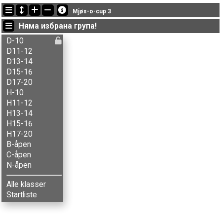
Последно обновени
Mjøs-o-cup 3
13:04:14: Agnes B. Brenna (
D11-12
) финиширал с време 21:37 (10)
Няма избрана група!
13:04:14: Aksel B. Carlson (
H13-14
) финиширал с време 35:50 (4)
13:04:14: Aksel T. Fingarsen (
H15-16
) финиширал с време 30:37 (2)
D-10
D11-12
D13-14
D15-16
D17-20
H-10
H11-12
H13-14
H15-16
H17-20
B-åpen
C-åpen
N-åpen
Alle klasser
Startliste