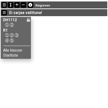
Viimeisimmät tulokset
Ringreven
14:53:02: Marie Hjelmstad (
DH1112-2
) maalissa ajalla 51:28 (5)
Ei sarjaa valittuna!
14:52:31: Julie A. Brenna (
DH1112-1
) maalissa ajalla 29:00 (5)
14:43:18: Håvard Kvamme (
R1-5
) got new status: kesk
DH1112
➀
➁
R1
➀
➁
➂
➃
➄
Alle klasser
Startliste