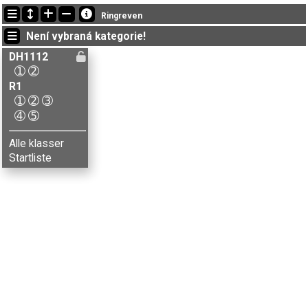
Nejnovější změny
Ringreven
14:53:02: Marie Hjelmstad (
DH1112-2
) doběhl v čase 51:28 (5)
Není vybraná kategorie!
14:52:31: Julie A. Brenna (
DH1112-1
) doběhl v čase 29:00 (5)
14:43:18: Håvard Kvamme (
R1-5
) got new status: dnf
DH1112
➀
➁
R1
➀
➁
➂
➃
➄
Alle klasser
Startliste