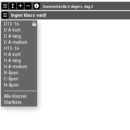
Senaste passeringarna
Gammelskolla 2-dagers, dag 2
13:19:58: Agnar Renolen (
Herrer A-lang
) gick imål med tiden 94:04 
Ingen klass vald!
13:19:58: Alenka V. Seljak (
Damer A-kort
) gick imål med tiden 40:29
13:19:58: Anders J. Krosby (
Herrer A-mellom
) gick imål med tiden 8
D13-16
D A-kort
D A-lang
D A-mellom
H13-16
H A-kort
H A-lang
H A-mellom
B-åpen
C-åpen
N-åpen
Alle klasser
Startliste