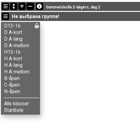
Последние обновления
Gammelskolla 2-dagers, dag 2
13:19:58: Agnar Renolen (
Herrer A-lang
) финишировал с результат
Не выбрана группа!
13:19:58: Alenka V. Seljak (
Damer A-kort
) финишировал с результат
13:19:58: Anders J. Krosby (
Herrer A-mellom
) финишировал с резу
D13-16
D A-kort
D A-lang
D A-mellom
H13-16
H A-kort
H A-lang
H A-mellom
B-åpen
C-åpen
N-åpen
Alle klasser
Startliste