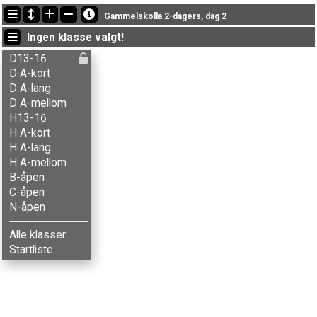
Siste oppdateringer
Gammelskolla 2-dagers, dag 2
13:19:58: Agnar Renolen (
Herrer A-lang
) kom i mål med tiden 1:34:04 (23)
Ingen klasse valgt!
13:19:58: Alenka V. Seljak (
Damer A-kort
) kom i mål med tiden 40:29 (7)
13:19:58: Anders J. Krosby (
Herrer A-mellom
) kom i mål med tiden 1:20:18 (45)
D13-16
D A-kort
D A-lang
D A-mellom
H13-16
H A-kort
H A-lang
H A-mellom
B-åpen
C-åpen
N-åpen
Alle klasser
Startliste