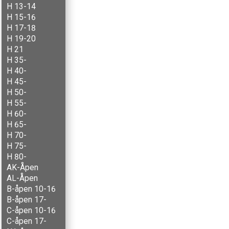
H 13-14
H 15-16
H 17-18
H 19-20
H 21
H 35-
H 40-
H 45-
H 50-
H 55-
H 60-
H 65-
H 70-
H 75-
H 80-
AK-Åpen
AL-Åpen
B-åpen 10-16
B-åpen 17-
C-åpen 10-16
C-åpen 17-