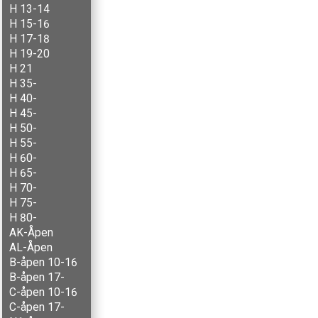
H 13-14
H 15-16
H 17-18
H 19-20
H 21
H 35-
H 40-
H 45-
H 50-
H 55-
H 60-
H 65-
H 70-
H 75-
H 80-
AK-Åpen
AL-Åpen
B-åpen 10-16
B-åpen 17-
C-åpen 10-16
C-åpen 17-