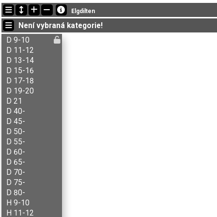
Nejnovější změny
Elgdilten
21:32:52: Ada J. Knoop (
D 11-12
) doběhl v čase 40:32 (7)
Není vybraná kategorie!
21:32:52: Agnar Renolen (
H 50-
) doběhl v čase 45:02 (1)
21:32:52: Agnes B. Brenna (
D 11-12
) doběhl v čase 43:30 (9)
D 9-10
D 11-12
D 13-14
D 15-16
D 17-18
D 19-20
D 21
D 40-
D 45-
D 50-
D 55-
D 60-
D 65-
D 70-
D 75-
D 80-
H 9-10
H 11-12