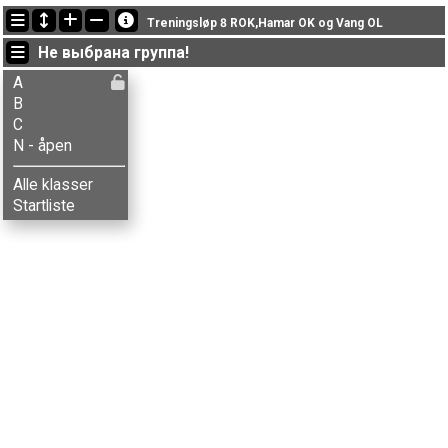
Последние обновления
Treningsløp 8 ROK,Hamar OK og Vang OL
19:45:20: Elise L-Feiring (
B
) финишировал с результатом 32:36 (3)
Не выбрана группа!
19:40:16: Anne M. Bordal (
A
) финишировал с результатом 35:22 (11)
19:36:40: Mette Nybakken (
B
) финишировал с результатом 39:39 (5)
A
B
C
N - åpen
Alle klasser
Startliste