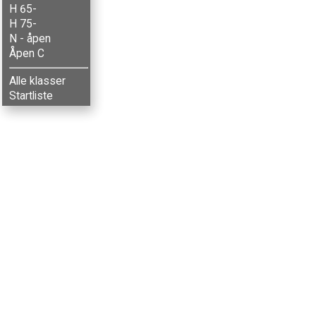
H 65-
H 75-
N - åpen
Åpen C
Alle klasser
Startliste