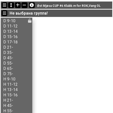
Последние обновления
Øst Mjøsa CUP #6 Klubb.m for ROK,Vang OL
18:45:12: Inger Røste (
N - åpen
) финишировал with status finished
Не выбрана группа!
18:43:25: Jon-Anders Bordal (
N - åpen
) финишировал with status finished
18:41:27: Knut Helstad (
N - åpen
) финишировал with status finished
D 9-10
D 11-12
D 13-14
D 15-16
D 17-18
D 21-
D 35-
D 45-
D 55-
D 65-
D 75-
H 9-10
H 11-12
H 13-14
H 15-16
H 21-
H 45-
H 55-