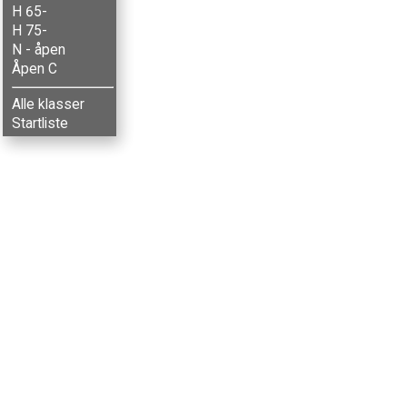
H 65-
H 75-
N - åpen
Åpen C
Alle klasser
Startliste