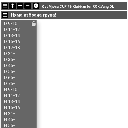
Последно обновени
Øst Mjøsa CUP #6 Klubb.m for ROK,Vang OL
18:45:12: Inger Røste (
N - åpen
) финиширал with status finished
Няма избрана група!
18:43:25: Jon-Anders Bordal (
N - åpen
) финиширал with status finished
18:41:27: Knut Helstad (
N - åpen
) финиширал with status finished
D 9-10
D 11-12
D 13-14
D 15-16
D 17-18
D 21-
D 35-
D 45-
D 55-
D 65-
D 75-
H 9-10
H 11-12
H 13-14
H 15-16
H 21-
H 45-
H 55-