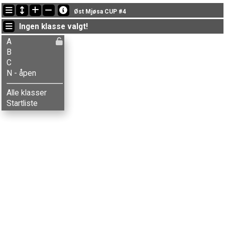
Siste oppdateringer
Øst Mjøsa CUP #4
21:16:11: Aksel B. Carlson (
B
) kom i mål med tiden 1:03:38 (9)
Ingen klasse valgt!
21:16:11: Aksel T. Fingarsen (
A
) kom i mål med tiden 41:53 (2)
21:16:11: Anders Skjeset (
A
) kom i mål med tiden 46:20 (3)
A
B
C
N - åpen
Alle klasser
Startliste