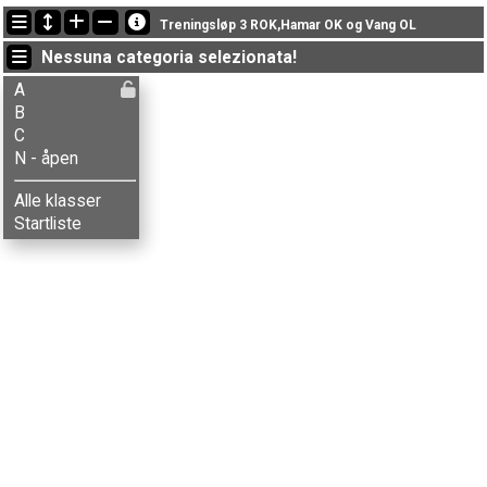
Ultimi aggiornamenti
Treningsløp 3 ROK,Hamar OK og Vang OL
18:09:39: Gaute Brattlie (
A
) è arrivato con il tempo: 46:00 (10)
Nessuna categoria selezionata!
18:06:33: Balder L-Magnor (
C
) got new status: SQ
18:05:03: Gunhild W. Magnor (
C
) got new status: SQ
A
B
C
N - åpen
Alle klasser
Startliste