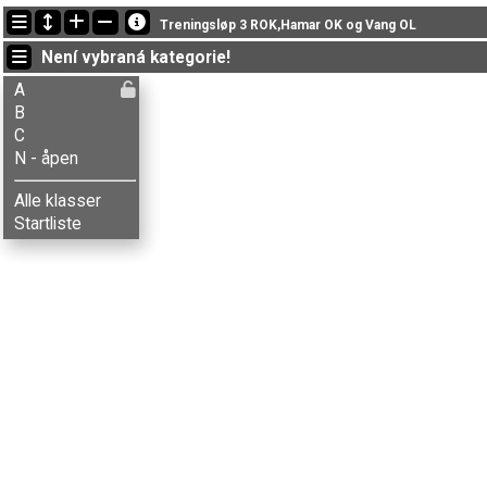
Nejnovější změny
Treningsløp 3 ROK,Hamar OK og Vang OL
18:09:39: Gaute Brattlie (
A
) doběhl v čase 46:00 (10)
Není vybraná kategorie!
18:06:33: Balder L-Magnor (
C
) got new status: disq
18:05:03: Gunhild W. Magnor (
C
) got new status: disq
A
B
C
N - åpen
Alle klasser
Startliste