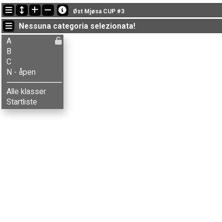
Ultimi aggiornamenti
Øst Mjøsa CUP #3
18:14:36: Ida Ølstad (
N - åpen
) è arrivato with status finished
Nessuna categoria selezionata!
18:13:39: Håkon Ø. Dalberg (
N - åpen
) è arrivato with status finished
18:13:06: Vegard Ø. Dalberg (
A
) è arrivato con il tempo: 43:24 (8)
A
B
C
N - åpen
Alle klasser
Startliste