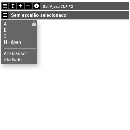
Últimas atualizações
Øst Mjøsa CUP #2
18:36:49: Iver . R-Kvale (
N - åpen
) terminou with status finished
Sem escalão selecionado!
18:36:42: Tora R-Kvale (
N - åpen
) terminou with status finished
17:56:41: Vilde Kvale (
A
) terminou com o tempo de 48:04 (33)
A
B
C
N - åpen
Alle klasser
Startliste