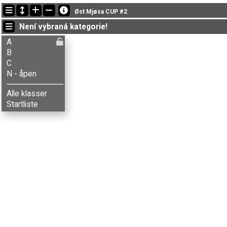
Nejnovější změny
Øst Mjøsa CUP #2
18:36:49: Iver . R-Kvale (
N - åpen
) doběhl with status finished
Není vybraná kategorie!
18:36:42: Tora R-Kvale (
N - åpen
) doběhl with status finished
17:56:41: Vilde Kvale (
A
) doběhl v čase 48:04 (33)
A
B
C
N - åpen
Alle klasser
Startliste