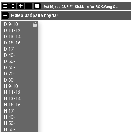
Последно обновени
Øst Mjøsa CUP #1 Klubb.m for ROK,Vang OL
21:39:58: Aksel B. Carlson (
H 13-14
) финиширал с време 15:13 (2)
Няма избрана група!
21:39:58: Aksel Krogstie (
H 15-16
) финиширал с време 31:30 (5)
21:39:58: Aksel T. Fingarsen (
H 15-16
) финиширал с време 15:15 (1)
D 9-10
D 11-12
D 13-14
D 15-16
D 17-
D 40-
D 50-
D 60-
D 70-
D 80-
H 9-10
H 11-12
H 13-14
H 15-16
H 17-
H 40-
H 50-
H 60-