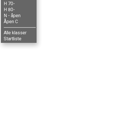
H 70-
H 80-
N - åpen
Åpen C
Alle klasser
Startliste