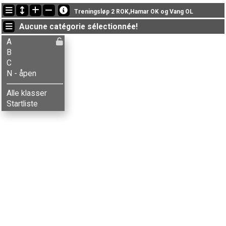
Dernières mises à jour
Treningsløp 2 ROK,Hamar OK og Vang OL
18:08:03: Eva Lutnæs (
B
) a terminé , chrono: 42:51 (3)
Aucune catégorie sélectionnée!
18:06:42: Ranveig Brustad (
C
) a terminé , chrono: 38:21 (2)
17:57:15: Gunhild W. Magnor (
N - åpen
) a terminé with status finished
A
B
C
N - åpen
Alle klasser
Startliste