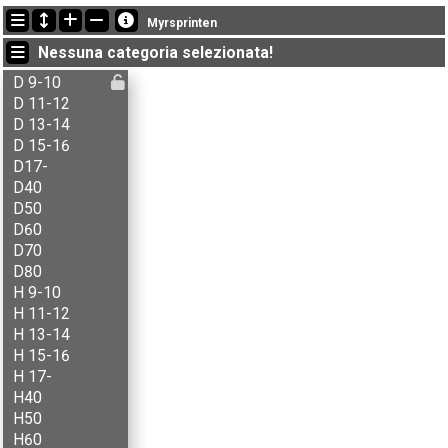
Ultimi aggiornamenti
Myrsprinten
12:22:56: Vegard R. Huber (
A-åpen
) è arrivato con il tempo: 20:06 (1)
Nessuna categoria selezionata!
12:06:34: Kjersti Rønning (
A-åpen
) è arrivato con il tempo: 25:01 (3)
11:34:35: Lars Skramstad (
B-åpen
) è arrivato con il tempo: 25:45 (6)
D 9-10
D 11-12
D 13-14
D 15-16
D17-
D40
D50
D60
D70
D80
H 9-10
H 11-12
H 13-14
H 15-16
H 17-
H40
H50
H60