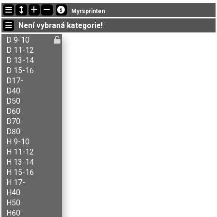
Nejnovější změny
Myrsprinten
12:22:56: Vegard R. Huber (
A-åpen
) doběhl v čase 20:06 (1)
Není vybraná kategorie!
12:06:34: Kjersti Rønning (
A-åpen
) doběhl v čase 25:01 (3)
11:34:35: Lars Skramstad (
B-åpen
) doběhl v čase 25:45 (6)
D 9-10
D 11-12
D 13-14
D 15-16
D17-
D40
D50
D60
D70
D80
H 9-10
H 11-12
H 13-14
H 15-16
H 17-
H40
H50
H60