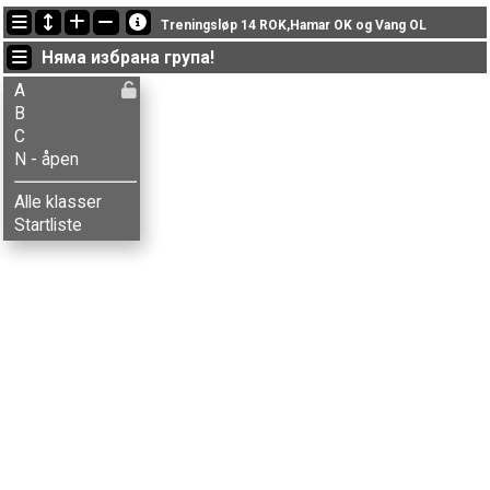
Последно обновени
Treningsløp 14 ROK,Hamar OK og Vang OL
20:01:51: Ranveig Harkinn (
B
) финиширал с време 61:13 (4)
Няма избрана група!
19:20:35: Einar Y-Deglum (
C
) финиширал с време 29:11 (7)
19:19:07: Trym L-Magnor (
C
) финиширал с време 29:06 (6)
A
B
C
N - åpen
Alle klasser
Startliste