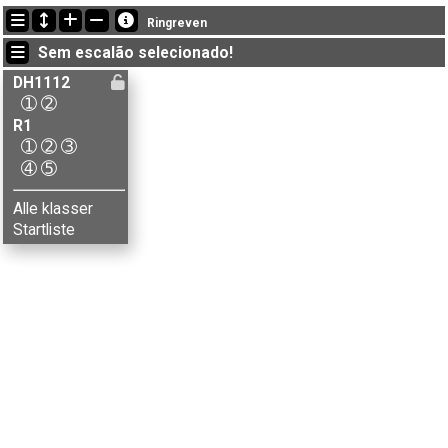
Últimas atualizações
Ringreven
14:27:44: Aksel Krogstie (
R1-5
) terminou com o tempo de 199:35 (21)
Sem escalão selecionado!
14:27:44: Hanne M. Jørgensen (
R1-5
) terminou com o tempo de 243:58 (27)
14:27:44: Leif M. Kjos (
R1-5
) terminou com o tempo de 213:17 (25)
DH1112
➀
➁
R1
➀
➁
➂
➃
➄
Alle klasser
Startliste