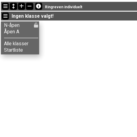
Siste oppdateringer
Ringreven individuelt
11:00:19: Trygve D. Bjerkreim (
N-åpen
) kom i mål med status fullfør
Ingen klasse valgt!
10:59:30: Rannveig D. Bjerkreim (
N-åpen
) fikk ny status: brutt
10:48:29: Wenche Hultgreen (
Åpen A
) kom i mål med tiden 46:21 (5
N-åpen
Åpen A
Alle klasser
Startliste