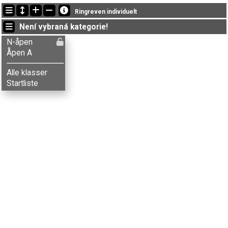
Nejnovější změny
Ringreven individuelt
11:00:19: Trygve D. Bjerkreim (
N-åpen
) doběhl with status finished
Není vybraná kategorie!
10:59:30: Rannveig D. Bjerkreim (
N-åpen
) got new status: dnf
10:48:29: Wenche Hultgreen (
Åpen A
) doběhl v čase 46:21 (5)
N-åpen
Åpen A
Alle klasser
Startliste