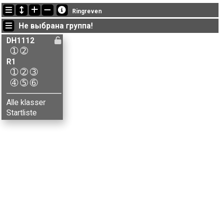
Последние обновления
Ringreven
21:32:33: Aksel Woldsengen (
DH1112-2
) финишировал с результатом 76:47 (3)
Не выбрана группа!
21:32:33: Eline Kjøs (
DH1112-2
) финишировал с результатом 37:43 (1)
21:32:33: Emma P. Elverhøi / Elise L-Feiring (
DH1112-2
) got new status: mp
DH1112
➀
➁
R1
➀
➁
➂
➃
➄
➅
Alle klasser
Startliste