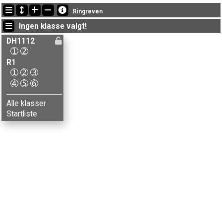
Siste oppdateringer
Ringreven
21:32:33: Aksel Woldsengen (
DH1112-2
) kom i mål med tiden 1:16:47 (3)
Ingen klasse valgt!
21:32:33: Eline Kjøs (
DH1112-2
) kom i mål med tiden 37:43 (1)
21:32:33: Emma P. Elverhøi / Elise L-Feiring (
DH1112-2
) fikk ny status: disket
DH1112
➀
➁
R1
➀
➁
➂
➃
➄
➅
Alle klasser
Startliste