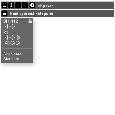
Nejnovější změny
Ringreven
21:32:33: Aksel Woldsengen (
DH1112-2
) doběhl v čase 76:47 (3)
Není vybraná kategorie!
21:32:33: Eline Kjøs (
DH1112-2
) doběhl v čase 37:43 (1)
21:32:33: Emma P. Elverhøi / Elise L-Feiring (
DH1112-2
) got new status: mp
DH1112
➀
➁
R1
➀
➁
➂
➃
➄
➅
Alle klasser
Startliste