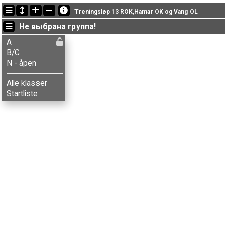
Последние обновления
Treningsløp 13 ROK,Hamar OK og Vang OL
17:39:05: Ranveig Harkinn (
A
) финишировал с результатом 32:09 (22)
Не выбрана группа!
17:34:49: Brede Krogstie (
B/C
) финишировал с результатом 38:15 (18)
17:24:35: Anita G. Tollefsen (
B/C
) финишировал с результатом 33:08 (16)
A
B/C
N - åpen
Alle klasser
Startliste