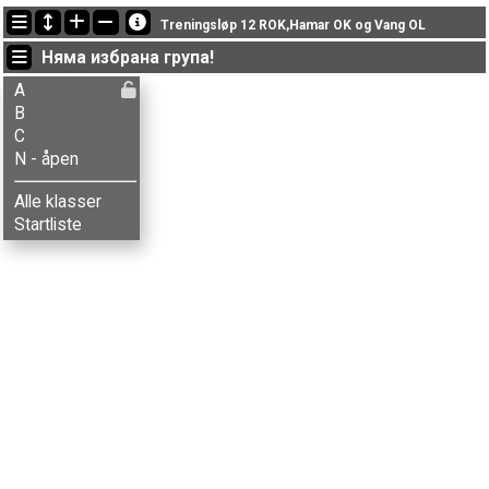
Последно обновени
Treningsløp 12 ROK,Hamar OK og Vang OL
19:02:07: Ola Jordheim (
A
) финиширал с време 35:15 (1)
Няма избрана група!
17:52:09: Simen Bordal (
A
) got new status: disq
17:51:08: Jon-Anders Bordal (
A
) финиширал с време 59:41 (10)
A
B
C
N - åpen
Alle klasser
Startliste