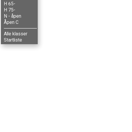
H 65-
H 75-
N - åpen
Åpen C
Alle klasser
Startliste