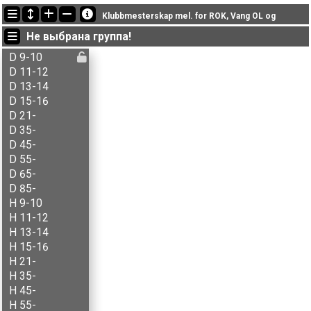
Последние обновления
Klubbmesterskap mel. for ROK, Vang OL og
19:01:46: carlson (
Åpen C
) финишировал с результатом 19:32 (1)
Не выбрана группа!
18:26:20: Aksel B. Carlson (
H 11-12
) финишировал с результатом 23:06 (1)
18:26:20: Anders Skjeset (
H 21-
) финишировал с результатом 56:38 (5)
D 9-10
D 11-12
D 13-14
D 15-16
D 21-
D 35-
D 45-
D 55-
D 65-
D 85-
H 9-10
H 11-12
H 13-14
H 15-16
H 21-
H 35-
H 45-
H 55-