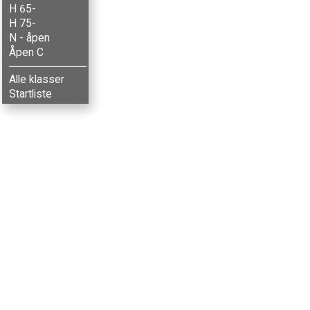
H 65-
H 75-
N - åpen
Åpen C
Alle klasser
Startliste