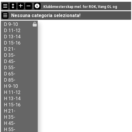
Ultimi aggiornamenti
Klubbmesterskap mel. for ROK, Vang OL og
19:01:46: carlson (
Åpen C
) è arrivato con il tempo: 19:32 (1)
Nessuna categoria selezionata!
18:26:20: Aksel B. Carlson (
H 11-12
) è arrivato con il tempo: 23:06 (1)
18:26:20: Anders Skjeset (
H 21-
) è arrivato con il tempo: 56:38 (5)
D 9-10
D 11-12
D 13-14
D 15-16
D 21-
D 35-
D 45-
D 55-
D 65-
D 85-
H 9-10
H 11-12
H 13-14
H 15-16
H 21-
H 35-
H 45-
H 55-