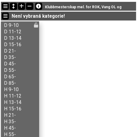
Nejnovější změny
Klubbmesterskap mel. for ROK, Vang OL og
19:01:46: carlson (
Åpen C
) doběhl v čase 19:32 (1)
Není vybraná kategorie!
18:26:20: Aksel B. Carlson (
H 11-12
) doběhl v čase 23:06 (1)
18:26:20: Anders Skjeset (
H 21-
) doběhl v čase 56:38 (5)
D 9-10
D 11-12
D 13-14
D 15-16
D 21-
D 35-
D 45-
D 55-
D 65-
D 85-
H 9-10
H 11-12
H 13-14
H 15-16
H 21-
H 35-
H 45-
H 55-