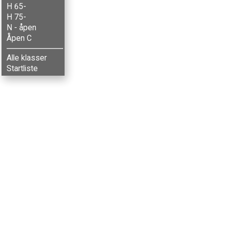
H 65-
H 75-
N - åpen
Åpen C
Alle klasser
Startliste