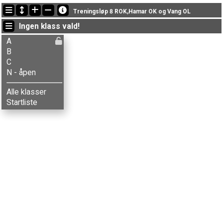
Senaste passeringarna
Treningsløp 8 ROK,Hamar OK og Vang OL
19:05:00: Sondre S. Høistad (
N - åpen
) gick imål med status finished
Ingen klass vald!
18:29:31: Mona Lome (
A
) gick imål med tiden 48:34 (10)
18:21:53: Knut Helstad (
A
) gick imål med tiden 42:00 (6)
A
B
C
N - åpen
Alle klasser
Startliste