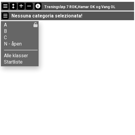
Ultimi aggiornamenti
Treningsløp 7 ROK,Hamar OK og Vang OL
18:22:17: Inger Røste (
B
) è arrivato con il tempo: 36:58 (8)
Nessuna categoria selezionata!
17:56:30: Knut Helstad (
B
) è arrivato con il tempo: 36:59 (9)
17:53:31: Solveig S. Stenberg (
C
) è arrivato con il tempo: 37:16 (6)
A
B
C
N - åpen
Alle klasser
Startliste