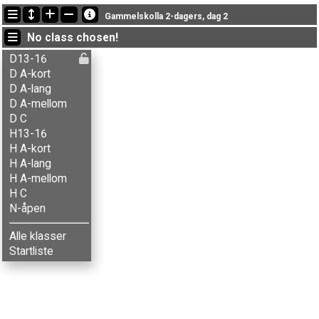
Latest updates
Gammelskolla 2-dagers, dag 2
11:49:21: Anne Sørum (
Damer A-kort
) finished with time 75:39 (31)
No class chosen!
11:12:42: Mikkel M. Ravnan (
N-åpen
) finished with time 71:35 (26)
11:06:49: Josefin Hultgreen (
Damer A-mellom
) got new status: dns
D13-16
D A-kort
D A-lang
D A-mellom
D C
H13-16
H A-kort
H A-lang
H A-mellom
H C
N-åpen
Alle klasser
Startliste