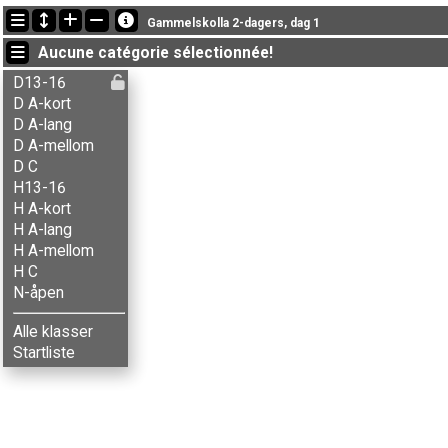
Dernières mises à jour
Gammelskolla 2-dagers, dag 1
18:22:45: Aksel J. Sandvik (
N-åpen
) a terminé with status finished
Aucune catégorie sélectionnée!
18:22:45: Anders Brynildsen (
Herrer A-lang
) a terminé , chrono: 56:
18:22:45: Anders Vister (
Herrer A-lang
) a terminé , chrono: 35:25 (2
D13-16
D A-kort
D A-lang
D A-mellom
D C
H13-16
H A-kort
H A-lang
H A-mellom
H C
N-åpen
Alle klasser
Startliste