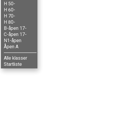
H 50-
H 60-
H 70-
H 80-
B-åpen 17-
C-åpen 17-
N1-åpen
Åpen A
Alle klasser
Startliste