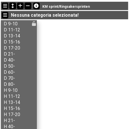
Ultimi aggiornamenti
KM sprint/Ringsakersprinten
13:36:20: Agnethe Hasli (
D 21-
) got new status: SQ
Nessuna categoria selezionata!
13:36:20: Aksel Krogstie (
H 15-16
) è arrivato con il tempo: 25:18 (5)
13:36:20: Aksel T. Fingarsen (
H 13-14
) è arrivato con il tempo: 08:39 (1)
D 9-10
D 11-12
D 13-14
D 15-16
D 17-20
D 21-
D 40-
D 50-
D 60-
D 70-
D 80-
H 9-10
H 11-12
H 13-14
H 15-16
H 17-20
H 21-
H 40-