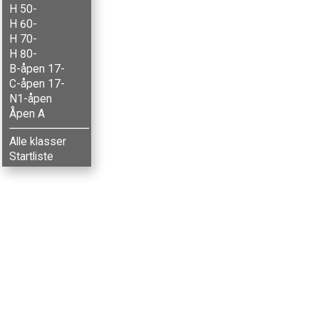
H 50-
H 60-
H 70-
H 80-
B-åpen 17-
C-åpen 17-
N1-åpen
Åpen A
Alle klasser
Startliste