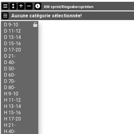
Dernières mises à jour
KM sprint/Ringsakersprinten
13:36:20: Agnethe Hasli (
D 21-
) got new status: disq
Aucune catégorie sélectionnée!
13:36:20: Aksel Krogstie (
H 15-16
) a terminé , chrono: 25:18 (5)
13:36:20: Aksel T. Fingarsen (
H 13-14
) a terminé , chrono: 08:39 (1)
D 9-10
D 11-12
D 13-14
D 15-16
D 17-20
D 21-
D 40-
D 50-
D 60-
D 70-
D 80-
H 9-10
H 11-12
H 13-14
H 15-16
H 17-20
H 21-
H 40-