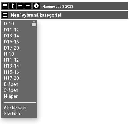
Nejnovější změny
Nammocup 3 2023
07:54:44: Ada Mauset (
D13-14
) doběhl v čase 52:13 (7)
Není vybraná kategorie!
07:54:44: Agnes B. Brenna (
N-åpen
) doběhl with status finished
07:54:44: Agnes Skeie (
N-åpen
) doběhl with status finished
D-10
D11-12
D13-14
D15-16
D17-20
H-10
H11-12
H13-14
H15-16
H17-20
B-åpen
C-åpen
N-åpen
Alle klasser
Startliste