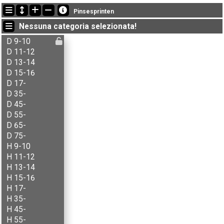
Ultimi aggiornamenti
Pinsesprinten
12:55:53: Aase T. Golden (
D 75-
) got new status: SQ
Nessuna categoria selezionata!
12:55:53: Agnethe Hasli (
D 17-
) è arrivato con il tempo: 17:16 (4)
12:55:53: Aksel B. Carlson (
H 11-12
) è arrivato con il tempo: 16:08 (7)
D 9-10
D 11-12
D 13-14
D 15-16
D 17-
D 35-
D 45-
D 55-
D 65-
D 75-
H 9-10
H 11-12
H 13-14
H 15-16
H 17-
H 35-
H 45-
H 55-